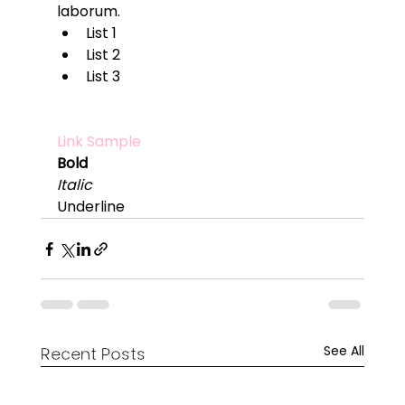
laborum.
List 1
List 2
List 3
Link Sample
Bold
Italic
Underline
See All
Recent Posts